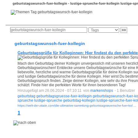
geburtstagswunsch-fuer-kollegin - lustige-sprueche-fuer-kollegin lustige-sp
Anmeldung
neue Bookmarks
Bookmark-Button
geburtstagswunsch-fuer-kollegin
Geburtstagsgrüße für Kolleginnen: Hier findest du den perfekt
Mach den Geburtstag deiner Kollegin unvergesslich mit unseren herzlic
Geburtstagswünschen! Entdecke unsere Geburtstagswünsche für eine 
liebevolle, herzliche und warme Geburtstagsgrüße für deine Kollegin su
und lustige Geburtstagwünsche für deine Kollegin. Hier wirst Du besti
Geburtstagsspruch finden. Zeige deiner Kollegin, wie sehr du ihre Fre
schätzt. Finde hier die perfekten Worte für ihren besonderen Tag!
Hinzugefügt am 26.06.2024 - 07:10:11
von
markenshops
- 1 Benutzer
geburtstag
geburtstagsgruesse-fuer-kollegin
geburtstagswunsch-fuer-ko
sprueche
lustige-sprueche
geburtstag-kollegin
lustige-sprueche-fuer-ko
https://welt-der-zitate.com/die-ultimative-sammlung-geburtstagswuensche-fuer-kol ...
1