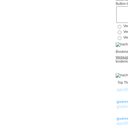
Button-
Bookma
Webkata
kostenl
Top Th
apot
bill
guens
guens
guen
guens
apot