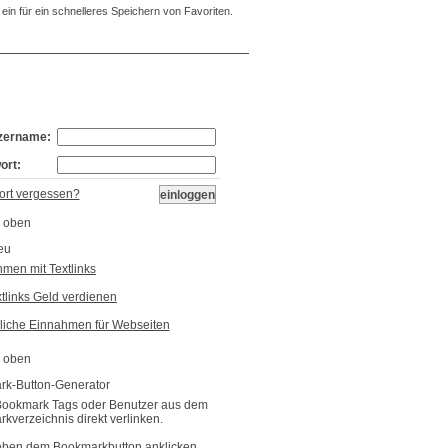
ein für ein schnelleres Speichern von Favoriten.
Bookmarks:
26
zername:
ort:
rt vergessen?
eu
men mit Textlinks
xtlinks Geld verdienen
liche Einnahmen für Webseiten
k-Button-Generator
Bookmark Tags oder Benutzer aus dem
kverzeichnis direkt verlinken.
eben dem Bookmarkbutton anklicken,