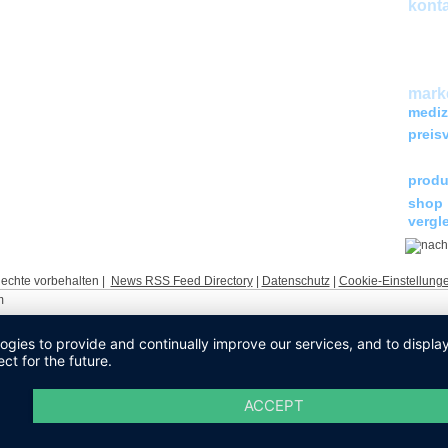
konta
kreu
kreu
kreu
marke
mediz
preis
kreu
produ
shop
vergl
echte vorbehalten |
News RSS Feed Directory
|
Datenschutz
|
Cookie-Einstellung
m
logies to provide and continually improve our services, and to displ
ct for the future.
ACCEPT