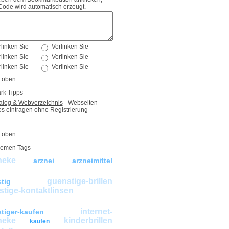
Code wird automatisch erzeugt.
rk Tipps
log & Webverzeichnis
- Webseiten
os eintragen ohne Registrierung
emen Tags
heke
arznei
arzneimittel
ige-kreuzfahrten
brillen
guenstige-brillen
tig
tige-kontaktlinsen
stige-kreuzfahrten
internet-
tiger-kaufen
heke
kinderbrillen
kaufen