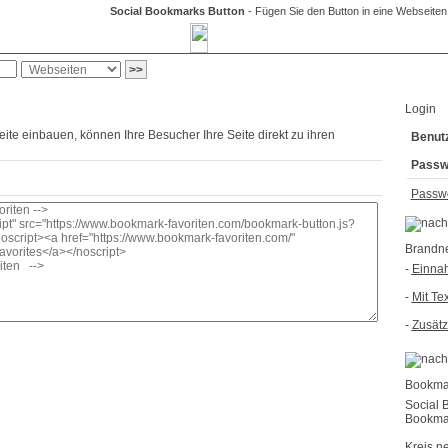
Social Bookmarks Button
- Fügen Sie den Button in eine Webseiten 
arks
Bookmark-Button
Login
te einbauen, können Ihre Besucher Ihre Seite direkt zu ihren
Benut
Passw
Passwo
Brandn
-
Einnah
-
Mit Te
-
Zusätz
Bookmar
Social 
Bookmar
Kreis n