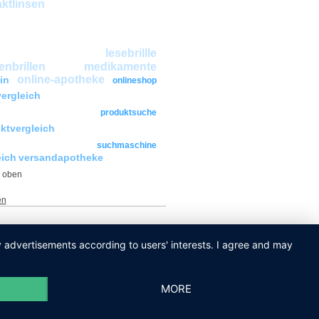
kreuzfahrt
ktlinsen
zfahrten-all-inclusive
zfahrten-inkl-flug
zfahrten
lesebrillle
nbrillen
medikamente
online-apotheke
in
onlineshop
preiswerte-
vergleich
zfahrten
produktsuche
schiffsreisen
ktvergleich
sonnenbrillen
suchmaschine
eich
versandapotheke
en
ay advertisements according to users' interests. I agree and may
MORE