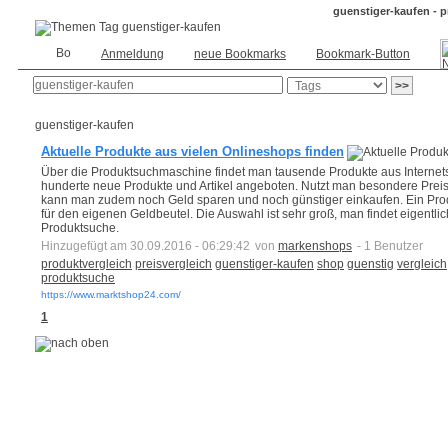
guenstiger-kaufen - 
Anmeldung
neue Bookmarks
Bookmark-Button
guenstiger-kaufen
Aktuelle Produkte aus vielen Onlineshops finden
Über die Produktsuchmaschine findet man tausende Produkte aus Internets
hunderte neue Produkte und Artikel angeboten. Nutzt man besondere Preis
kann man zudem noch Geld sparen und noch günstiger einkaufen. Ein Prod
für den eigenen Geldbeutel. Die Auswahl ist sehr groß, man findet eigentli
Produktsuche.
Hinzugefügt am 30.09.2016 - 06:29:42
von
markenshops
- 1 Benutzer
produktvergleich
preisvergleich
guenstiger-kaufen
shop
guenstig
vergleich
produktsuche
https://www.marktshop24.com/
1