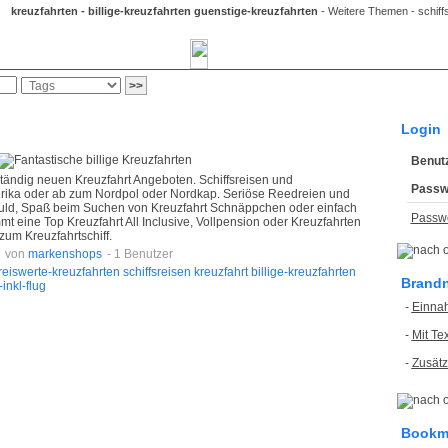
kreuzfahrten - billige-kreuzfahrten guenstige-kreuzfahrten
- Weitere Themen - schiffsr
arks
Bookmark-Button
Login
Benut
 ständig neuen Kreuzfahrt Angeboten. Schiffsreisen und
Passw
merika oder ab zum Nordpol oder Nordkap. Seriöse Reedreien und
eduld, Spaß beim Suchen von Kreuzfahrt Schnäppchen oder einfach
Passwo
 eine Top Kreuzfahrt All Inclusive, Vollpension oder Kreuzfahrten
zum Kreuzfahrtschiff.
von
markenshops
- 1 Benutzer
reiswerte-kreuzfahrten
schiffsreisen
kreuzfahrt
billige-kreuzfahrten
Brand
inkl-flug
-
Einnah
-
Mit Te
-
Zusätz
Bookma