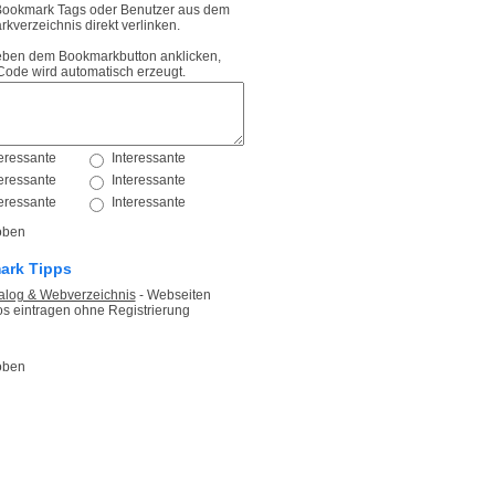
Bookmark Tags oder Benutzer aus dem
kverzeichnis direkt verlinken.
eben dem Bookmarkbutton anklicken,
Code wird automatisch erzeugt.
ark Tipps
log & Webverzeichnis
- Webseiten
os eintragen ohne Registrierung
te Themen Tags
ahrten
ige-kreuzfahrten
rte-kreuzfahrten
reisen