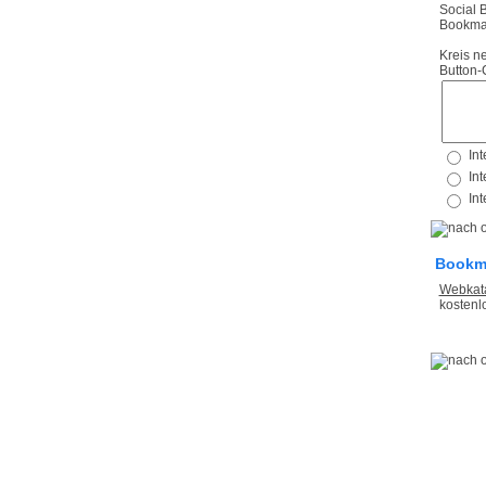
Social 
Bookmar
Kreis n
Button-
Bookm
Webkata
kostenl
Verwand
kreuzf
guenst
preiswe
schiffs