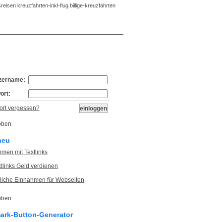
eisen kreuzfahrten-inkl-flug billige-kreuzfahrten
Bookmarks:
26
zername:
ort:
rt vergessen?
neu
men mit Textlinks
xtlinks Geld verdienen
liche Einnahmen für Webseiten
rk-Button-Generator