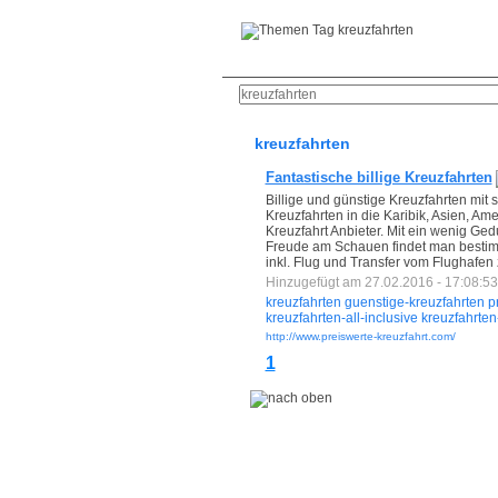
Anmeldung
neue Bookm
kreuzfahrten
Fantastische billige Kreuzfahrten
Billige und günstige Kreuzfahrten mit
Kreuzfahrten in die Karibik, Asien, A
Kreuzfahrt Anbieter. Mit ein wenig G
Freude am Schauen findet man bestimmt
inkl. Flug und Transfer vom Flughafen 
Hinzugefügt am 27.02.2016 - 17:08:53
kreuzfahrten
guenstige-kreuzfahrten
p
kreuzfahrten-all-inclusive
kreuzfahrten-
http://www.preiswerte-kreuzfahrt.com/
1