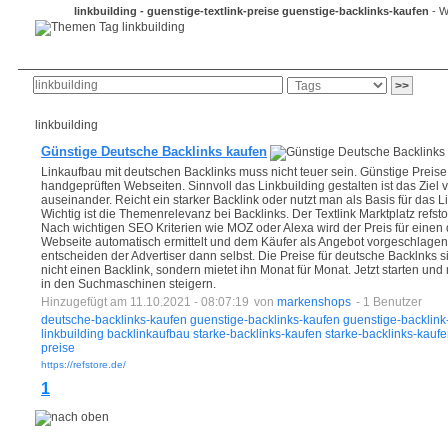
linkbuilding - guenstige-textlink-preise guenstige-backlinks-kaufen
- W
Anmeldung
neue Bookmarks
Bookmark-Button
linkbuilding
Günstige Deutsche Backlinks kaufen
Linkaufbau mit deutschen Backlinks muss nicht teuer sein. Günstige Preise
handgeprüften Webseiten. Sinnvoll das Linkbuilding gestalten ist das Zie
auseinander. Reicht ein starker Backlink oder nutzt man als Basis für das L
Wichtig ist die Themenrelevanz bei Backlinks. Der Textlink Marktplatz refsto
Nach wichtigen SEO Kriterien wie MOZ oder Alexa wird der Preis für einen 
Webseite automatisch ermittelt und dem Käufer als Angebot vorgeschlagen.
entscheiden der Advertiser dann selbst. Die Preise für deutsche Backlnks s
nicht einen Backlink, sondern mietet ihn Monat für Monat. Jetzt starten un
in den Suchmaschinen steigern.
Hinzugefügt am 11.10.2021 - 08:07:19
von
markenshops
- 1 Benutzer
deutsche-backlinks-kaufen
guenstige-backlinks-kaufen
guenstige-backlink
linkbuilding
backlinkaufbau
starke-backlinks-kaufen
starke-backlinks-kauf
preise
https://refstore.de/
1