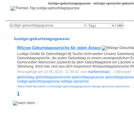
lustige-geburtstagsguesse - witzige-sprueche gebur
Anmeldung
neue Bookmarks
Bookmark-Button
lustige-geburtstagsguesse
Witzige Geburtstagssprüche für jeden Anlass
Lustige Grüße für Geburtstage! 🎂 Suche nicht weiter! Unsere Sammlung 
Geburtstagssprüche, die jeden Geburtstag zu einem unvergesslichen Er
humorvollen Wünschen zauberst du dem Geburtstagskind ein Lächeln ins 
Stimmung. Klick hier und lass dich inspirieren! #Geburtstagswünsche #
Hinzugefügt am 19.06.2024 - 11:48:02
von
markenshops
- 1 Benutzer
geburtstag
geburtstagswuensche
geburtstagsgruesse
geburtstagsspru
lustige-geburtstagsguesse
witzige-sprueche
https://welt-der-zitate.com/lustige-geburtstagsgruesse-witzige-sprueche-wuensche ...
1