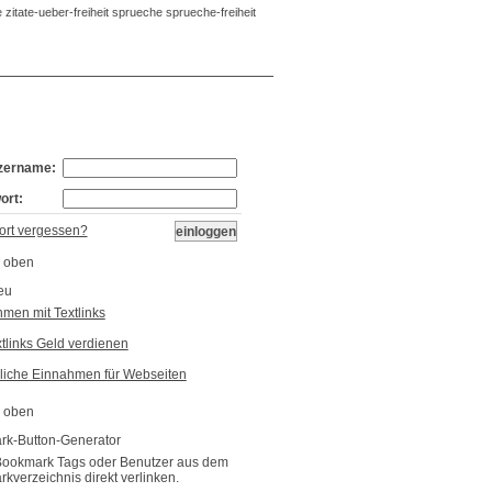
 zitate-ueber-freiheit sprueche sprueche-freiheit
Bookmarks:
26
zername:
ort:
rt vergessen?
eu
men mit Textlinks
xtlinks Geld verdienen
liche Einnahmen für Webseiten
k-Button-Generator
Bookmark Tags oder Benutzer aus dem
kverzeichnis direkt verlinken.