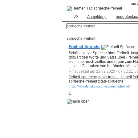
spru
Anmeldung
neue Bookma
sprueche-freiheit
Freiheit Sprüche
Schöne kurze Sprüche über Freiheit. Insp
großartigen Worte und Sätze über Freihei
sie immer noch zeitlos und regen zum Na
lies die Gedanken von berühmten Menschen
Hinzugefügt am 22.09.2023 - 07:32:21
v
freiheit-sprueche
zitate-freiheit
freiheit
fre
sprueche-freiheit
zitate
sprueche
https://welt-der-zitate.com/sprueche/freiheit
1