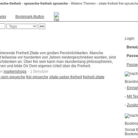
eche-freiheit - sprueche-freiheit sprueche
- Weitere Themen - zitate-freiheit frei-sprueche
rks
Bookmark-Button
Login
Benut
irierende Freiheit Zitate von großen Persönlichkeiten. Manche
Passw
t teilweise vor hunderten von Jahren niedergeschrieben wurden, sind
chdenken an. Über frei sein kann man stundenlang philosophieren,
Passwo
 und bilde Dir Dein eigenes Urteil über die Freiheit.
on
markenshops
- 1 Benutzer
i-sein-sprueche
frei-sprueche
zitate-ueber-freiheit
freiheit-zitate
Brandn
-
Einnah
-
Mit Te
-
Zusätz
Bookmar
Social 
Bookmar