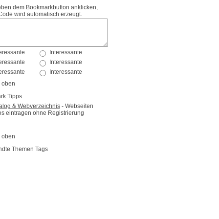
eben dem Bookmarkbutton anklicken,
Code wird automatisch erzeugt.
rk Tipps
log & Webverzeichnis
- Webseiten
os eintragen ohne Registrierung
dte Themen Tags
it-zitate
-ueber-freiheit
sprueche
sein-sprueche
it
-freiheit
eit-sprueche