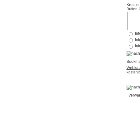
Kreis n
Button-
Bookma
Webkata
kostenl
Verwan
zitate
freihe
zitate
frei-
frei-
freihe
zitate
freih