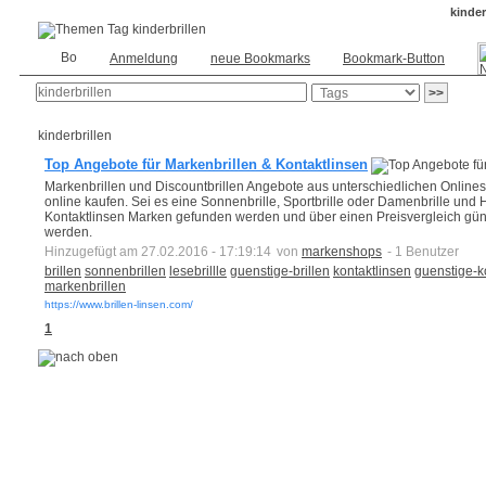
kinder
Anmeldung
neue Bookmarks
Bookmark-Button
kinderbrillen
Top Angebote für Markenbrillen & Kontaktlinsen
Markenbrillen und Discountbrillen Angebote aus unterschiedlichen Online
online kaufen. Sei es eine Sonnenbrille, Sportbrille oder Damenbrille und
Kontaktlinsen Marken gefunden werden und über einen Preisvergleich güns
werden.
Hinzugefügt am 27.02.2016 - 17:19:14
von
markenshops
- 1 Benutzer
brillen
sonnenbrillen
lesebrillle
guenstige-brillen
kontaktlinsen
guenstige-k
markenbrillen
https://www.brillen-linsen.com/
1