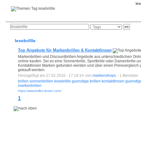
les
Anmeldung
neue Bookmarks
Bookmark-Button
lesebrillle
Top Angebote für Markenbrillen & Kontaktlinsen
Markenbrillen und Discountbrillen Angebote aus unterschiedlichen Onl
online kaufen. Sei es eine Sonnenbrille, Sportbrille oder Damenbrille 
Kontaktlinsen Marken gefunden werden und über einen Preisvergleich g
gekauft werden.
Hinzugefügt am 27.02.2016 - 17:19:14
von
markenshops
- 1 Benutzer
brillen
sonnenbrillen
lesebrillle
guenstige-brillen
kontaktlinsen
guenstig
markenbrillen
https://www.brillen-linsen.com/
1